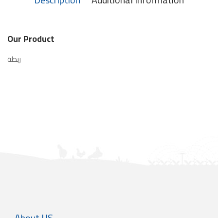
Our Product
ربطة
About US